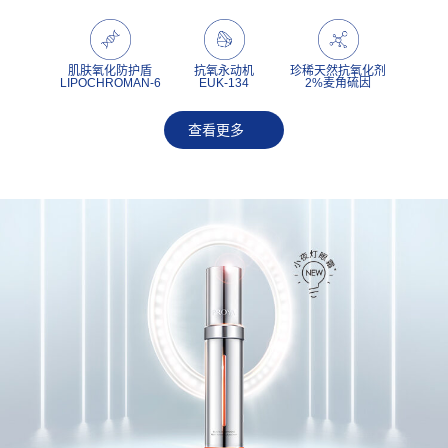
肌肤氧化防护盾
抗氧永动机
珍稀天然抗氧化剂
LIPOCHROMAN-6
EUK-134
2%麦角硫因
查看更多