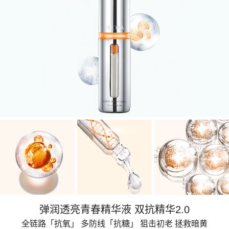
弹润透亮青春精华液 双抗精华2.0
全链路「抗氧」 多防线「抗糖」 狙击初老 拯救暗黄