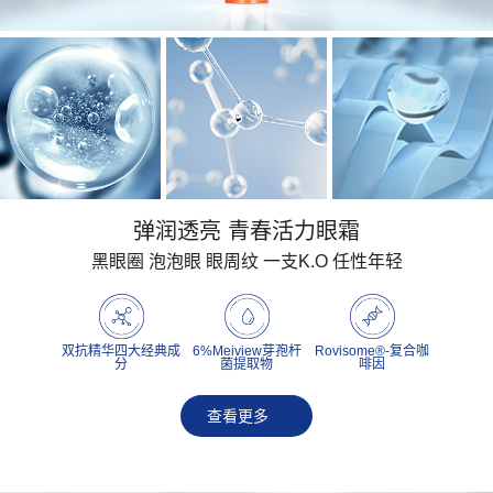
弹润透亮 青春活力眼霜
黑眼圈 泡泡眼 眼周纹 一支K.O 任性年轻
双抗精华四大经典成
6%Meiview芽孢杆
Rovisome®-复合咖
分
菌提取物
啡因
查看更多